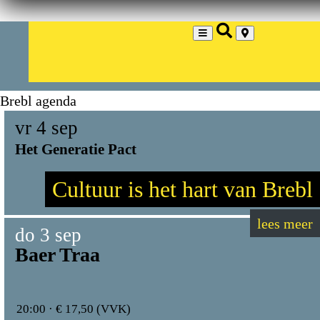
Brebl agenda
vr 4 sep
Het Generatie Pact
Cultuur is het hart van Brebl
lees meer
do 3 sep
Baer Traa
20:00 · € 17,50 (VVK)