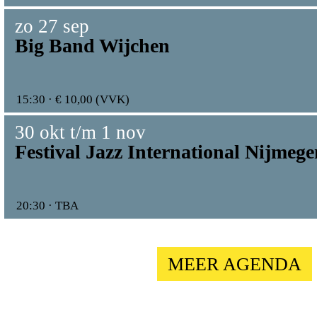
zo 27 sep
Big Band Wijchen
15:30 · € 10,00 (VVK)
30 okt t/m 1 nov
Festival Jazz International Nijmeg
20:30 · TBA
MEER AGENDA