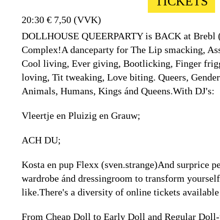
TICKETS
20:30
€ 7,50 (VVK)
DOLLHOUSE QUEERPARTY is BACK at Brebl (Me
Complex!A danceparty for The Lip smacking, Ass
Cool living, Ever giving, Bootlicking, Finger fr
loving, Tit tweaking, Love biting. Queers, Gender
Animals, Humans, Kings ánd Queens.With DJ's:
Vleertje en Pluizig en Grauw;
ACH DU;
Kosta en pup Flexx (sven.strange)And surprice p
wardrobe ánd dressingroom to transform yourself
like.There's a diversity of online tickets availab
From Cheap Doll to Early Doll and Regular Doll-t