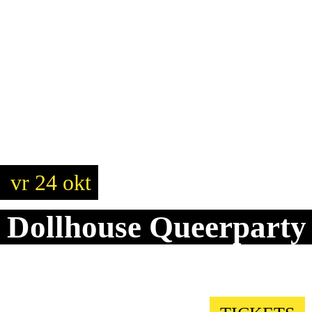
vr 24 okt
Dollhouse Queerparty